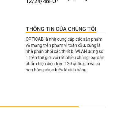
12/24/48FO
THÔNG TIN CỦA CHÚNG TÔI
OPTICAB là nhà cung cấp các sản phẩm
về mạng trên phạm vi toàn cầu, cũng là
nhà phân phối các thiết bị WLAN đứng số
1 trên thế giới với rất nhiều chủng loại sản
phẩm hiện diện trên 120 quốc gia và có
hơn hàng chục triệu khách hàng.
HẬN THÔNG TIN TỪ CHÚNG TÔI
y liên lạc với chúng tôi để nhận thông tin cũng như
ận được báo giá sớm và tốt nhất.