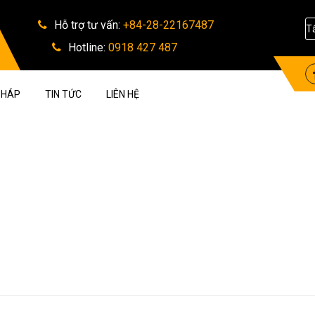
Hỗ trợ tư vấn:
+84-28-22167487
Hotline:
0918 427 487
 PHÁP
TIN TỨC
LIÊN HỆ
TIN TỨC MỚI NHẤT
pigtail, adapter, suy hao, ODF, PLC splitter, WDM, splice closure, chuyể
chuyển đổi phương tiện truyền thông.