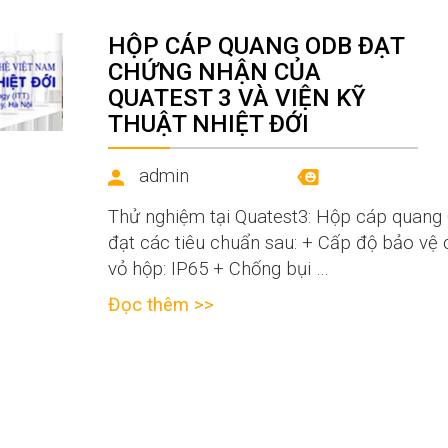
HỘP CÁP QUANG ODB ĐẠT
CHỨNG NHẬN CỦA
QUATEST 3 VÀ VIỆN KỸ
THUẬT NHIỆT ĐỚI
admin
Thử nghiệm tại Quatest3: Hộp cáp quang
đạt các tiêu chuẩn sau: + Cấp độ bảo vệ 
vỏ hộp: IP65 + Chống bụi …
Đọc thêm >>