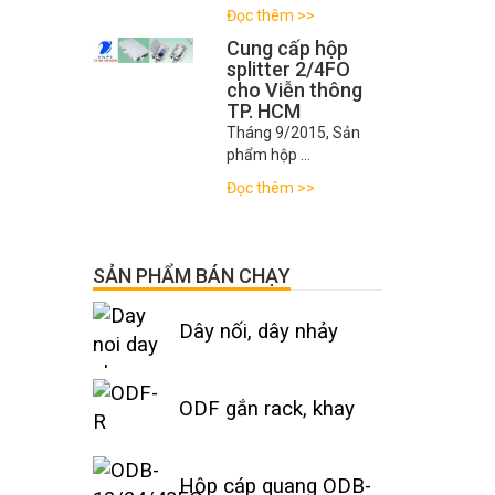
Đọc thêm >>
Cung cấp hộp
splitter 2/4FO
cho Viễn thông
TP. HCM
Tháng 9/2015, Sản
phẩm hộp …
Đọc thêm >>
SẢN PHẨM BÁN CHẠY
Dây nối, dây nhảy
quang
ODF gắn rack, khay
trượt
Hộp cáp quang ODB-