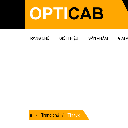
TRANG CHỦ
GIỚI THIỆU
SẢN PHẨM
GIẢI
Chúng tôi cung cấp cáp quang, dây vá, 
Trang chủ
Tin tức