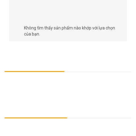
12/24/48FO
Không tìm thấy sản phẩm nào khớp với lựa chọn
của bạn.
TÌM HIỂU VỀ CHÚNG TÔI
OPTICAB - Thương hiệu các sản phẩm & giải pháp về đấu nối của
ORITECH, đáp ứng hoàn toàn các yêu cầu về hạ tầng mạng trong
ngành viễn thông & cntt.
Sản phẩm chủ đạo: Tủ/Hộp đấu nối và phân phối quang, Phụ kiện
cáp quang, Module đấu nối quang, Thang máng cáp quang....
LIÊN LẠC VỚI CHÚNG TÔI
Chúng tôi có đội ngũ kỹ thuật chuyên nghiệp, kinh nghiệm, tận tình,
chu đáo, sẵn sàng phục vụ khách hàng.