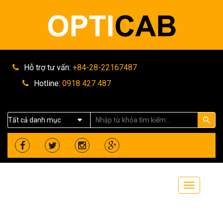
Hỗ trợ tư vấn:
+84-28-22167487
Hotline:
0918 427 487
Toggle
navigation