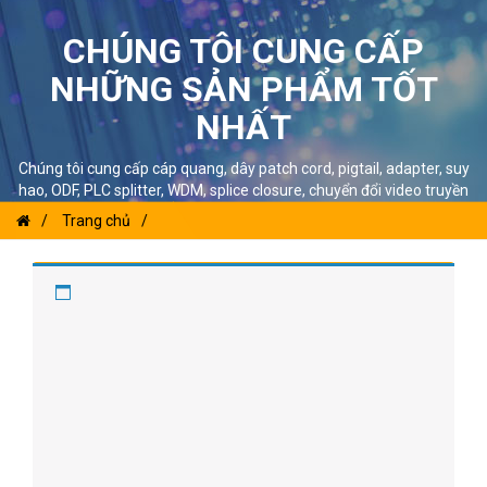
CHÚNG TÔI CUNG CẤP
NHỮNG SẢN PHẨM TỐT
NHẤT
Chúng tôi cung cấp cáp quang, dây patch cord, pigtail, adapter, suy
hao, ODF, PLC splitter, WDM, splice closure, chuyển đổi video truyền
thông qua cáp quang, chuyển đổi phương tiện truyền thông..
Trang chủ
CÁC DANH MỤC SẢN PHẨM
Hệ thống ODF
Module hàn nối quang
Tủ ODF tập trung