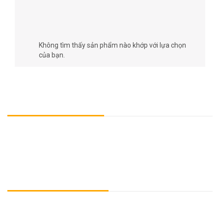
12/24/48FO
Không tìm thấy sản phẩm nào khớp với lựa chọn
của bạn.
TÌM HIỂU VỀ CHÚNG TÔI
OPTICAB - Thương hiệu các sản phẩm & giải pháp về đấu nối của
ORITECH, đáp ứng hoàn toàn các yêu cầu về hạ tầng mạng trong
ngành viễn thông & cntt.
Sản phẩm chủ đạo: Tủ/Hộp đấu nối và phân phối quang, Phụ kiện
cáp quang, Module đấu nối quang, Thang máng cáp quang....
LIÊN LẠC VỚI CHÚNG TÔI
Chúng tôi có đội ngũ kỹ thuật chuyên nghiệp, kinh nghiệm, tận tình,
chu đáo, sẵn sàng phục vụ khách hàng.