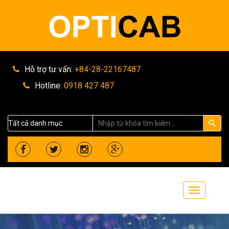
Hỗ trợ tư vấn:
+84-28-22167487
Hotline:
0918 427 487
Toggle
navigation